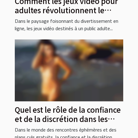
Comment les jeux vidéo pour
adultes révolutionnent le
divertissement en ligne
Dans le paysage foisonnant du divertissement en
ligne, les jeux vidéo destinés à un public adulte...
Quel est le rôle de la confiance
et de la discrétion dans les
plans culs gratuits ?
Dans le monde des rencontres éphémères et des
plans culs gratuits, la confiance et la discrétion...