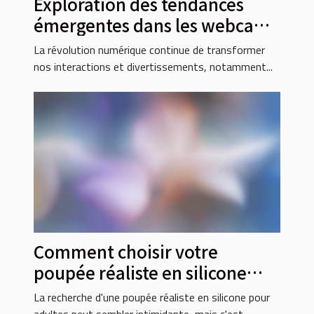
Exploration des tendances
émergentes dans les webcams
pour adultes en 2025
La révolution numérique continue de transformer
nos interactions et divertissements, notamment...
Comment choisir votre
poupée réaliste en silicone
pour adultes
La recherche d'une poupée réaliste en silicone pour
adultes peut sembler intimidante, mais c'est...