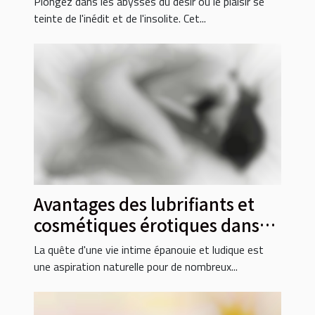
Plongez dans les abysses du désir où le plaisir se
teinte de l'inédit et de l'insolite. Cet...
Avantages des lubrifiants et
cosmétiques érotiques dans
les jeux intimes
La quête d'une vie intime épanouie et ludique est
une aspiration naturelle pour de nombreux...