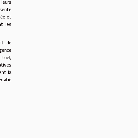
 leurs
ésente
sée et
nt les
t, de
igence
rtuel,
atives
ent la
rsifié