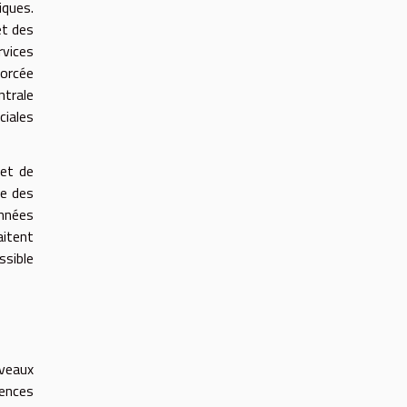
iques.
et des
rvices
forcée
ntrale
ciales
 et de
ie des
onnées
aitent
ssible
uveaux
iences