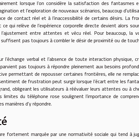
airement lorsque l’on considère la satisfaction des fantasmes 
agination et l’exploration de nouveaux scénarios, beaucoup d’utilis
ce de contact réel et à l’inaccessibilité de certains désirs. La fro
t ce qui relève de l’expérience corporelle directe devient alors sou
le l’ajustement entre attentes et vécu réel. Pour beaucoup, la v
ne suffisent pas toujours à combler le désir de proximité ou de touch
 l’échange verbal et l’absence de toute interaction physique, c
e parvient pas toujours à répondre pleinement aux besoins profon
rnative permettant de repousser certaines frontières, elle ne rempla
sentiment de frustration peut surgir lorsque l’écart entre les fan
rand, obligeant les utilisateurs à réévaluer leurs attentes ou à ch
 limites du téléphone rose soulignent l’importance de compren
es manières d’y répondre.
té
re fortement marquée par une normativité sociale qui tend à ju