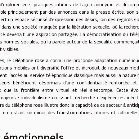
 d’explorer leurs pratiques intimes de façon anonyme et décomp
sible principalement par des annonces dans la presse écrite, son 
ert un espace sécurisé d’expression des désirs, loin des regards so
ans une société marquée par la libération sexuelle, où la recher
té devenait une aspiration partagée. La démocratisation du tél
s normes sociales, où la parole autour de la sexualité commençai
 visibles.
es, le téléphone rose a connu une profonde adaptation numériqu
ations mobiles ont diversifié l’offre et introduit de nouveaux mo
nt l’accès au service téléphonique classique mais aussi la natur
teurs bénéficient désormais d’une confidentialité renforcée et
s que la frontière entre virtuel et réel s’estompe. Cette évo
eurs : individualisme croissant, recherche d’expériences inédi
ire du téléphone rose illustre donc la capacité de ce secteur à antici
t en restant un miroir des transformations intimes et culturelles
s émotionnels