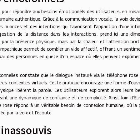
er pour répondre aux besoins émotionnels des utilisateurs, en misa
humaine authentique. Grâce à la communication vocale, la voix devi
 nuances et des intentions qui favorisent l’apparition d’une inti
estion de la distance dans les interactions, prend ici une dim
 par la présence physique, mais par la chaleur et l’attention por
 empathique permet de combler un vide affectif, offrant un sentim
par des personnes en quête d’un espace où elles peuvent exprimer
onnelles constate que le dialogue instauré via le téléphone rose
tres contextes virtuels. Cette pratique encourage une forme d’ouv
sique libèrent la parole. Les utilisateurs explorent alors leurs b
ant une dynamique de confiance et de complicité. Ainsi, loin d’êt
ne rose répond à un véritable besoin de connexion humaine, où la 
ée par la voix et l’écoute.
 inassouvis