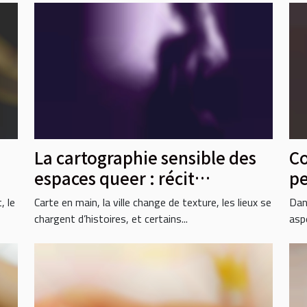
La cartographie sensible des
Co
espaces queer : récit
pe
d’explorations citadines
vi
, le
Carte en main, la ville change de texture, les lieux se
Dan
chargent d’histoires, et certains...
aspe