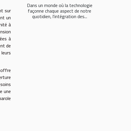
Dans un monde où la technologie
nt sur
façonne chaque aspect de notre
quotidien, l'intégration des...
ent un
mité à
ension
tées à
ent de
 leurs
 offre
erture
esoins
re une
parole