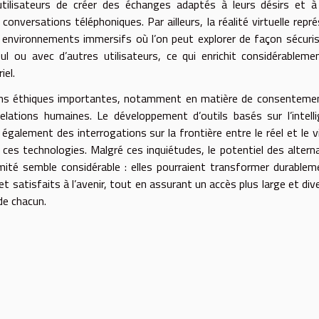
utilisateurs de créer des échanges adaptés à leurs désirs et à
conversations téléphoniques. Par ailleurs, la réalité virtuelle repr
s environnements immersifs où l’on peut explorer de façon sécuri
eul ou avec d’autres utilisateurs, ce qui enrichit considérableme
iel.
ons éthiques importantes, notamment en matière de consentemen
lations humaines. Le développement d’outils basés sur l’intell
ve également des interrogations sur la frontière entre le réel et le vi
e ces technologies. Malgré ces inquiétudes, le potentiel des altern
mité semble considérable : elles pourraient transformer durablem
 satisfaits à l’avenir, tout en assurant un accès plus large et dive
de chacun.