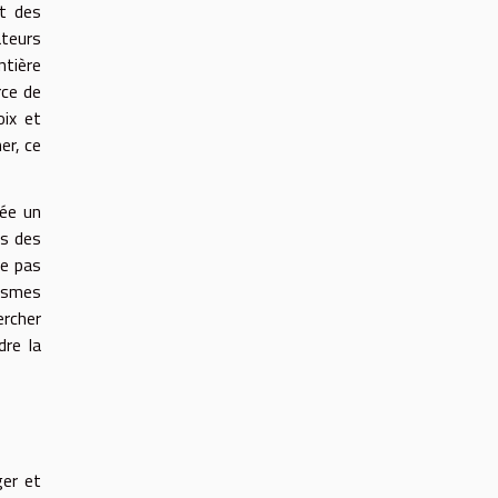
et des
ateurs
ntière
rce de
oix et
er, ce
rée un
ds des
ce pas
tasmes
ercher
dre la
ger et