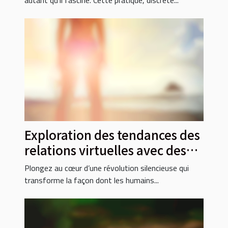
autant qu’il fascine. Cette pratique, discrète...
Exploration des tendances des
relations virtuelles avec des
intelligences artificielles
Plongez au cœur d’une révolution silencieuse qui
transforme la façon dont les humains...