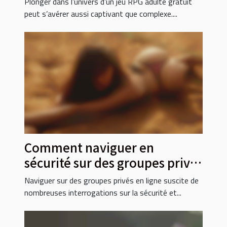
Plonger dans l’univers d’un jeu RPG adulte gratuit
peut s’avérer aussi captivant que complexe....
Comment naviguer en
sécurité sur des groupes privés
en ligne ?
Naviguer sur des groupes privés en ligne suscite de
nombreuses interrogations sur la sécurité et...