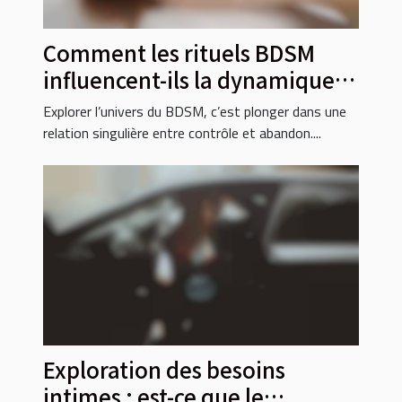
Comment les rituels BDSM
influencent-ils la dynamique
de pouvoir ?
Explorer l’univers du BDSM, c’est plonger dans une
relation singulière entre contrôle et abandon....
Exploration des besoins
intimes : est-ce que le