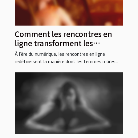
Comment les rencontres en
ligne transforment les
relations modernes pour les
À l’ère du numérique, les rencontres en ligne
femmes mûres ?
redéfinissent la manière dont les femmes mûres...