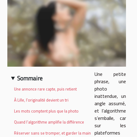
Une petite
Sommaire
phrase, une
photo
Une annonce rare capte, puis retient
inattendue, un
À Lille, l’originalité devient un tri
angle assumé,
et l’algorithme
Les mots comptent plus que la photo
s’emballe, car
Quand l’algorithme amplifie la différence
sur les
plateformes
Réserver sans se tromper, et garder la main