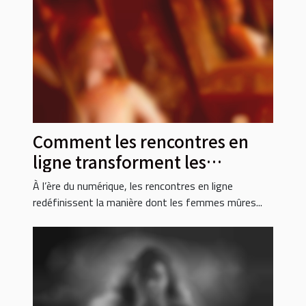
Comment les rencontres en
ligne transforment les
relations modernes pour les
À l’ère du numérique, les rencontres en ligne
femmes mûres ?
redéfinissent la manière dont les femmes mûres...